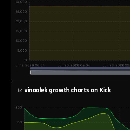
Live
Viewer
Count
and
Analytics
vinaolek growth charts on Kick