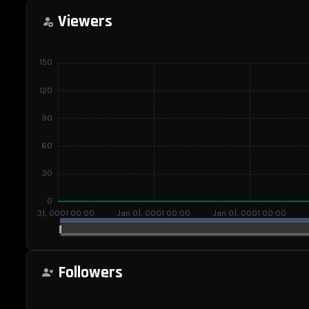
Viewers
vinaolek
Followers
Kick
Stats,