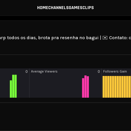
HOME
CHANNELS
GAMES
CLIPS
tarp todos os dias, brota pra resenha no bagui | ✉️ Contato